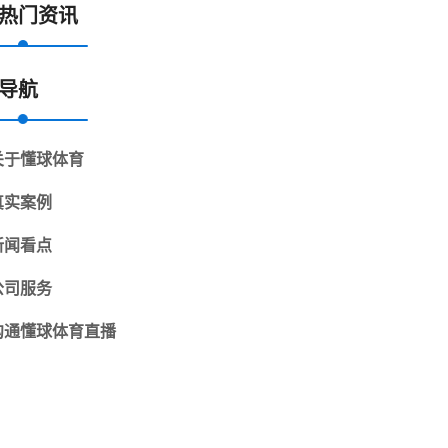
热门资讯
导航
关于
懂球体育
真实案例
新闻看点
公司服务
沟通
懂球体育直播