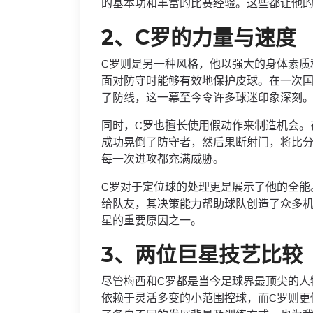
的基本功和丰富的比赛经验。这些都让他
2、C罗的力量与速度
C罗则是另一种风格，他以强大的身体素质
面对防守时能够有效地保护皮球。在一次
了防线，这一幕至今令许多球迷印象深刻
同时，C罗也擅长使用假动作来制造机会。
成功晃倒了防守者，然后果断射门，将比
每一次进攻都充满威胁。
C罗对于定位球的处理更是展示了他的全能
给队友，其决策能力帮助球队创造了众多
星的重要原因之一。
3、两位巨星技艺比较
尽管梅西和C罗都是当今足球界最顶尖的人
依赖于灵活多变的小范围控球，而C罗则更