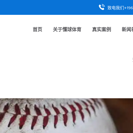
致电我们+1963
首页
关于
懂球体育
真实案例
新闻