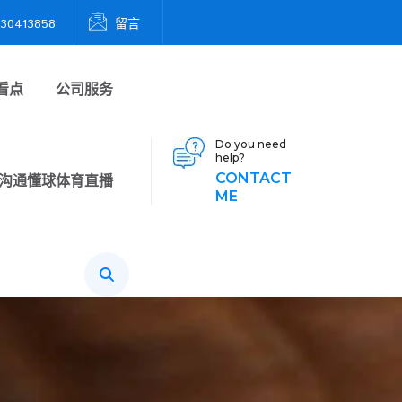
0413858
留言
看点
公司服务
Do you need
help?
CONTACT
沟通
懂球体育直播
ME