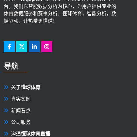
台。我们以智能数据分析为核心，为用户提供专业的
体育数据服务和赛事分析。懂球体育，智能分析，数
据驱动，让热爱更懂球！
导航
关于
懂球体育
真实案例
新闻看点
公司服务
沟通
懂球体育直播