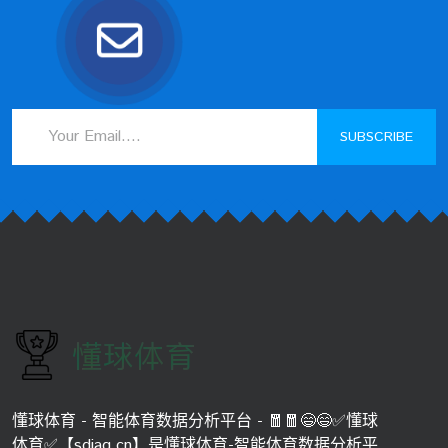
SUBSCRIBE
懂球体育 - 智能体育数据分析平台 - 🧧🧧😄😄✅懂球
体育✅【sdjag.cn】是懂球体育-智能体育数据分析平