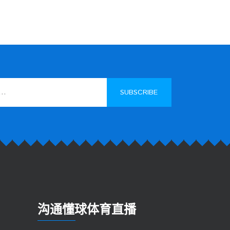
SUBSCRIBE
沟通
懂球体育直播