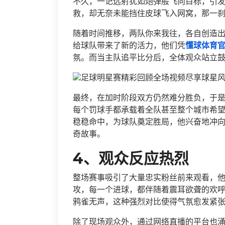
不久，一记远射犹如炮弹般飞向目标，引
救，却无奈未能挡住皮球飞入网窝，那一
随着时间推移，两队你来我往，各自创造
给球队带来了新的活力，他们凭
懂球体育
氛。而当主队追平比分后，全体观众站立
最终，在加时阶段双方仍然难分胜负，于
每个罚球手都承载着全队甚至整个城市希
稳稳命中，为球队奠定胜局，他兴奋地冲
奇故事。
4、观众反应热烈
整场赛事吸引了大量忠实粉丝前来观看，
攻，每一个进球，都伴随着震耳欲聋的欢
鸦雀无声，这种强烈对比使得气氛愈发紧
除了现场观众外，通过网络直播的平台也