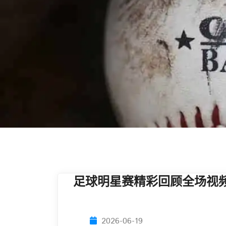
足球明星赛精彩回顾全场视
2026-06-19