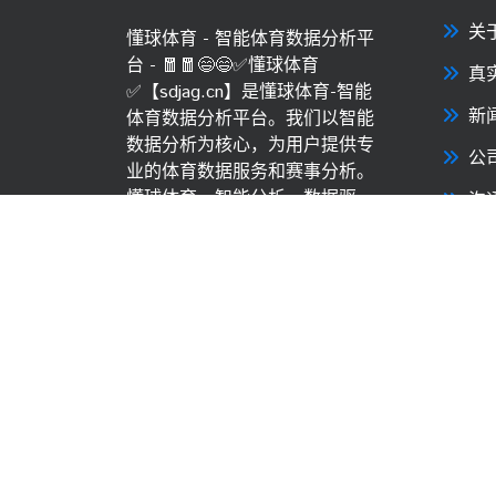
关
懂球体育 - 智能体育数据分析平
台 - 🧧🧧😄😄✅懂球体育
真
✅【sdjag.cn】是懂球体育-智能
新
体育数据分析平台。我们以智能
数据分析为核心，为用户提供专
公
业的体育数据服务和赛事分析。
懂球体育，智能分析，数据驱
沟
动，让热爱更懂球！
©
懂球体育 - 智能体育数据分析平台
Inc. 版