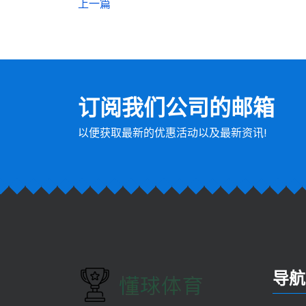
上一篇
订阅我们公司的邮箱
以便获取最新的优惠活动以及最新资讯!
导航