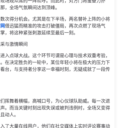
发现场观众席的一阵欢呼。而此时，对方门将虽奋力扑
刹那，全场气氛瞬间达到顶峰。
出数次得分机会。尤其是在下半场，两名替补上阵的小将
官网
借迅猛而精准的攻击打破僵局，再次点燃了现场气
鼓掌，将这种紧张刺激延续至最后一刻。
是进入点球大战。这个环节可谓是心理与技术双重考验，
望。在决定胜负的一轮中，某位年轻小将在极大的压力下
向看台，与支持者分享这一幸福时刻，无疑成就了一段传
他们挥舞着横幅，高喊口号，为心仪球队助威。每一次进
呼声。而当关键时刻出现失误或被判违例时，全场又变得
张且动人。
涌入了大量在线用户，他们在社交媒体上实时评论赛事动