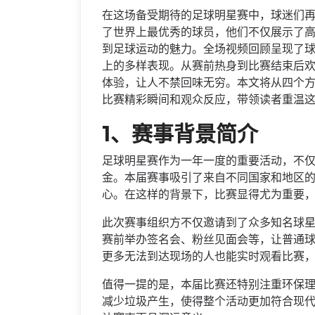
在这场备受期待的足球明星赛中，球迷们
了世界上最优秀的球员，他们不仅展示了
到足球运动的魅力。全场视频回顾呈现了
上的多样表现。从赛前热身到比赛结束后
体验，让人不禁回味无穷。本文将从四个
比赛精彩瞬间和观众反应，带领读者重温
1、赛事背景简介
足球明星赛作为一年一度的重要活动，不
金。本届赛事吸引了来自不同国家和地区
心。在这样的背景下，比赛显得尤为重要
此次赛事组织方不仅邀请到了众多知名球
赛前举办签名会、粉丝见面会等，让普通
更多无法到达现场的人也能实时观看比赛
值得一提的是，本届比赛还特别注重环保
减少垃圾产生，使得整个活动更加符合现