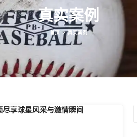
真实案例
首页
真实案例
频尽享球星风采与激情瞬间