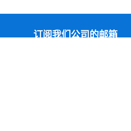
订阅我们公司的邮箱
以便获取最新的优惠活动以及最新资讯!
导航
关
懂球体育 - 智能体育数据分析平