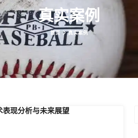
真实案例
首页
真实案例
术表现分析与未来展望