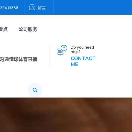
0413858
留言
看点
公司服务
Do you need
help?
CONTACT
沟通
懂球体育直播
ME