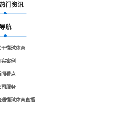
热门资讯
导航
关于
懂球体育
真实案例
新闻看点
公司服务
沟通
懂球体育直播