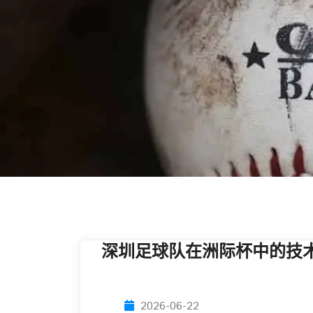
深圳足球队在洲际杯中的技
2026-06-22