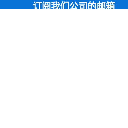
订阅我们公司的邮箱
以便获取最新的优惠活动以及最新资讯!
导航
关
懂球体育 - 智能体育数据分析平
台 - 🧧🧧😄😄✅懂球体育
真
✅【sdjag.cn】是懂球体育-智能
新
体育数据分析平台。我们以智能
数据分析为核心，为用户提供专