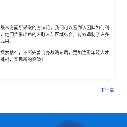
防战术方面所采取的方法论，我们可以看到该团队如何利
里，他们凭借出色的人盯人与区域结合，有效遏制了许多
喜成果。
极探索精神，不断完善自身战略布局，更加注重年轻人才
的挑战，实现新的突破！
下一篇