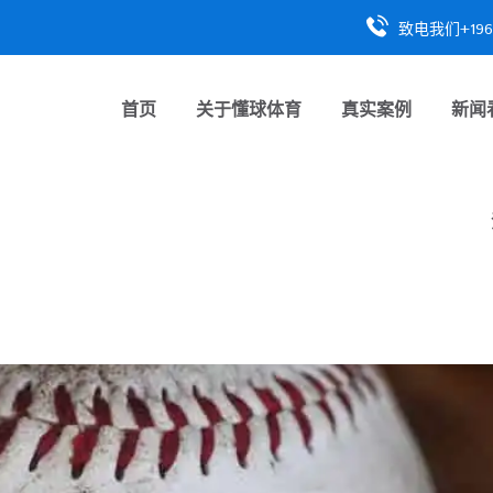
致电我们+1963
首页
关于
懂球体育
真实案例
新闻