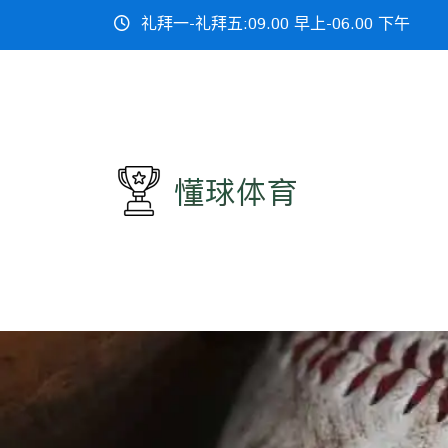
礼拜一-礼拜五:09.00 早上-06.00 下午