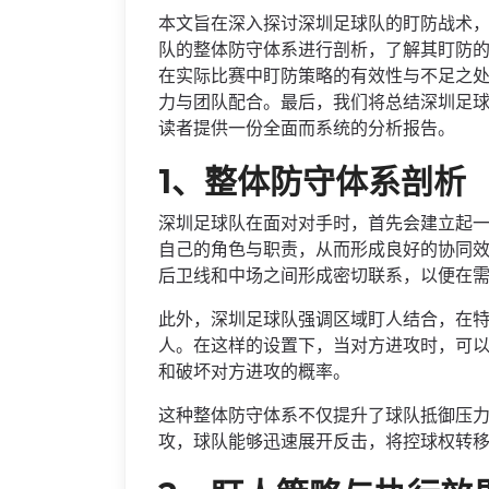
本文旨在深入探讨深圳足球队的盯防战术
队的整体防守体系进行剖析，了解其盯防
在实际比赛中盯防策略的有效性与不足之
力与团队配合。最后，我们将总结深圳足
读者提供一份全面而系统的分析报告。
1、整体防守体系剖析
深圳足球队在面对对手时，首先会建立起
自己的角色与职责，从而形成良好的协同效应。
后卫线和中场之间形成密切联系，以便在
此外，深圳足球队强调区域盯人结合，在
人。在这样的设置下，当对方进攻时，可
和破坏对方进攻的概率。
这种整体防守体系不仅提升了球队抵御压
攻，球队能够迅速展开反击，将控球权转