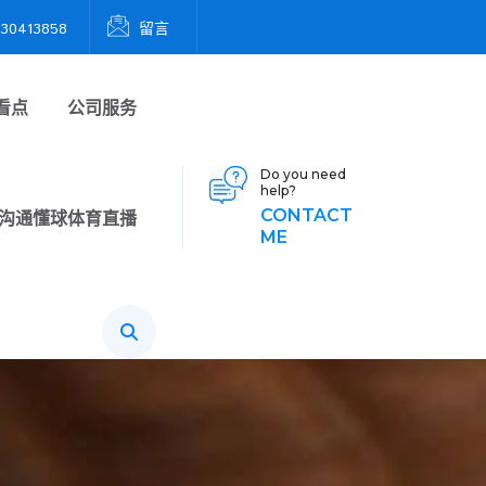
0413858
留言
看点
公司服务
Do you need
help?
CONTACT
沟通
懂球体育直播
ME