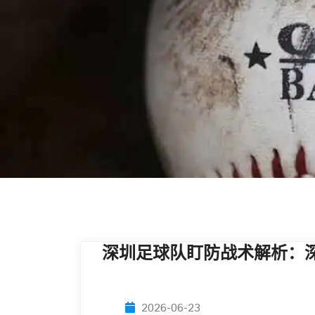
深圳足球队盯防战术解析：
2026-06-23