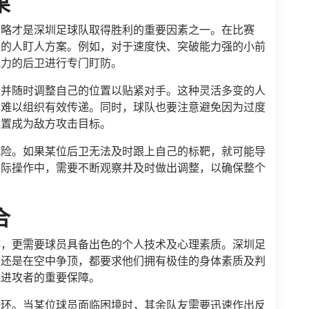
果
策略才是深圳足球队取得胜利的重要因素之一。在比赛
应的人盯人方案。例如，对于速度快、突破能力强的小前
能力的后卫进行专门盯防。
，并随时调整自己的位置以贴紧对手。这种灵活多变的人
其难以组织有效传递。同时，球队也要注意避免因为过度
位置成为敌方攻击目标。
风险。如果某位后卫无法及时跟上自己的标靶，就可能导
实际操作中，需要不断观察并及时做出调整，以确保整个
合
排，更需要球员具备出色的个人技术及心理素质。深圳足
夺还是在空中争顶，都要求他们拥有极佳的身体素质及判
扰进攻者的重要保障。
一环。当某位球员面临困境时，其余队友需要迅速作出反