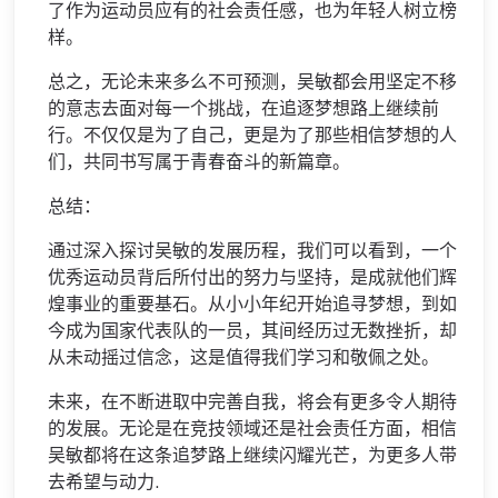
了作为运动员应有的社会责任感，也为年轻人树立榜
样。
总之，无论未来多么不可预测，吴敏都会用坚定不移
的意志去面对每一个挑战，在追逐梦想路上继续前
行。不仅仅是为了自己，更是为了那些相信梦想的人
们，共同书写属于青春奋斗的新篇章。
总结：
通过深入探讨吴敏的发展历程，我们可以看到，一个
优秀运动员背后所付出的努力与坚持，是成就他们辉
煌事业的重要基石。从小小年纪开始追寻梦想，到如
今成为国家代表队的一员，其间经历过无数挫折，却
从未动摇过信念，这是值得我们学习和敬佩之处。
未来，在不断进取中完善自我，将会有更多令人期待
的发展。无论是在竞技领域还是社会责任方面，相信
吴敏都将在这条追梦路上继续闪耀光芒，为更多人带
去希望与动力.