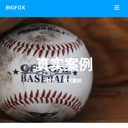
真实案例
首页
真实案例