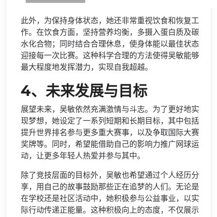
此外，为保持身体状态，她还非常重视饮食和恢复工
作。在饮食方面，坚持营养均衡，多摄入蛋白质及碳
水化合物；同时结合合理休息，使身体能以最佳状态
迎接每一次比赛。这种科学合理的方法使得吴敏能够
最大程度地发挥潜力，实现自我超越。
4、未来发展与目标
展望未来，吴敏依然充满激情与斗志。为了更好地实
现梦想，她设定了一系列短期和长期目标，其中包括
提升世界排名参与更多重大赛事，以及争取国际大赛
奖牌等。同时，希望能借助自己的影响力推广网球运
动，让更多年轻人热爱并参与其中。
除了竞技层面的目标外，吴敏也希望通过个人经历分
享，用自己的故事鼓励那些正在追梦的人们。无论是
在学校还是社区活动中，她积极参与公益事业，以实
际行动传递正能量。这种积极向上的态度，不仅展示