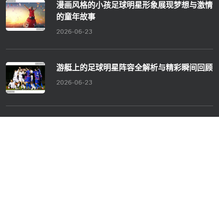
漫画风格的小孩足球明星形象展现梦想与激情
的童年故事
2026-06-23
游艇上的足球明星阵容全解析与精彩瞬间回顾
2026-06-23
沟通
懂球体育直播
地址:
厦门市思明区厦禾路939号第15、16层
电话:
+19630413858