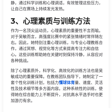
静，通过科学训练和心理调适，有效管理这些压力，
让自己在赛场上持续发光发热。
3、心理素质与训练方法
作为一名顶尖运动员，心理素质的重要性不言而喻。
对于吴敏而言，高强度比赛中的紧张情绪时常伴随左
右。因此，她特别注重心理训练，与专业心理教练合
作，通过冥想、视觉化等方式来提高专注力和自信
心。这些训练帮助她在关键时刻保持冷静，从容应对
各种挑战。
除了心理素质外，科学化、高效化的训练方法也是吴
敏成功的重要保障。在教练团队指导下，她制定了一
套个性化训练计划，包括力
懂球体育
量、速度、灵活
性及技术细节等多方面内容。这种系统性的训练，使
得她在综合能力上不断提升，对抗高水平选手时也更
加游刃有余。