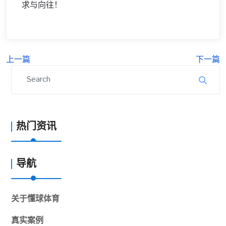
求与向往！
上一篇
下一篇
热门资讯
导航
关于
懂球体育
真实案例