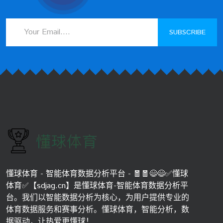
SUBSCRIBE
懂球体育 - 智能体育数据分析平台 - 🧧🧧😄😄✅懂球
体育✅【sdjag.cn】是懂球体育-智能体育数据分析平
台。我们以智能数据分析为核心，为用户提供专业的
体育数据服务和赛事分析。懂球体育，智能分析，数
据驱动，让热爱更懂球！