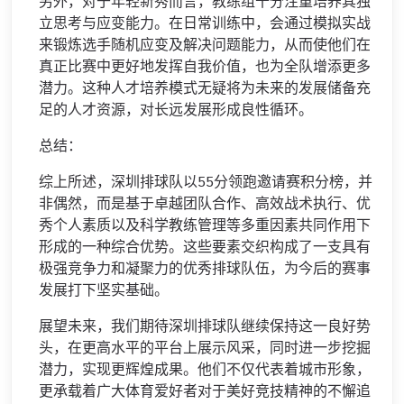
另外，对于年轻新秀而言，教练组十分注重培养其独
立思考与应变能力。在日常训练中，会通过模拟实战
来锻炼选手随机应变及解决问题能力，从而使他们在
真正比赛中更好地发挥自我价值，也为全队增添更多
潜力。这种人才培养模式无疑将为未来的发展储备充
足的人才资源，对长远发展形成良性循环。
总结：
综上所述，深圳排球队以55分领跑邀请赛积分榜，并
非偶然，而是基于卓越团队合作、高效战术执行、优
秀个人素质以及科学教练管理等多重因素共同作用下
形成的一种综合优势。这些要素交织构成了一支具有
极强竞争力和凝聚力的优秀排球队伍，为今后的赛事
发展打下坚实基础。
展望未来，我们期待深圳排球队继续保持这一良好势
头，在更高水平的平台上展示风采，同时进一步挖掘
潜力，实现更辉煌成果。他们不仅代表着城市形象，
更承载着广大体育爱好者对于美好竞技精神的不懈追