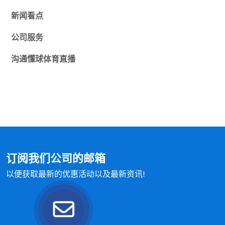
新闻看点
公司服务
沟通
懂球体育直播
订阅我们公司的邮箱
以便获取最新的优惠活动以及最新资讯!