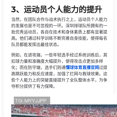
3、运动员个人能力的提升
当然，在团队合作与战术执行之上，运动员个人能力
的发展也是不可忽视的一环。深圳排球队所拥有的一
批优秀运动员，各自在技术和身体素质上都有显著提
高。他们通过科学训练不断完善自身技能，使得每名
队员都能发挥出最佳状态。
例如，在进攻端，一些年轻选手经过系统训练后，其
扣球力量和准确度大幅提升，使得攻击点更加多样
化；而在防守端，选手们则通
懂球体育直播官网
过提
高跳跃能力和反应速度，加强了拦网与救球效果。这
些个人能力上的突破直接提升了全队整体水平，为争
夺积分提供了有力保障。