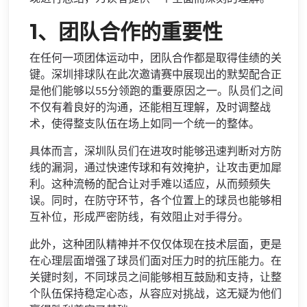
1、团队合作的重要性
在任何一项团体运动中，团队合作都是取得佳绩的关
键。深圳排球队在此次邀请赛中展现出的默契配合正
是他们能够以55分领跑的重要原因之一。队员们之间
不仅有着良好的沟通，还能相互理解，及时调整战
术，使得整支队伍在场上如同一个统一的整体。
具体而言，深圳队员们在进攻时能够迅速判断对方防
线的漏洞，通过快速传球和有效掩护，让攻击更加犀
利。这种流畅的配合让对手难以适应，从而频频失
误。同时，在防守环节，各个位置上的球员也能够相
互补位，形成严密防线，有效阻止对手得分。
此外，这种团队精神并不仅仅体现在技术层面，更是
在心理层面增强了球员们面对压力时的抗压能力。在
关键时刻，不同球员之间能够相互鼓励和支持，让整
个队伍保持稳定心态，从容应对挑战，这无疑为他们