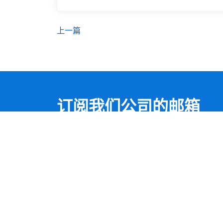
上一篇
订阅我们公司的邮箱
以便获取最新的优惠活动以及最新资讯!