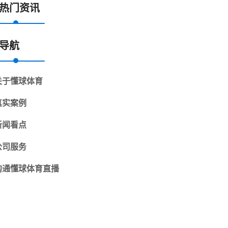
热门资讯
导航
关于
懂球体育
真实案例
新闻看点
公司服务
沟通
懂球体育直播