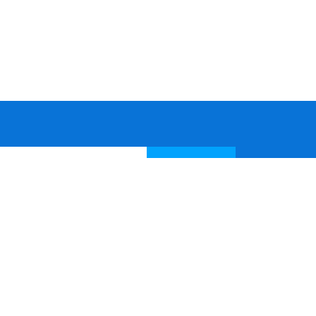
SUBSCRIBE