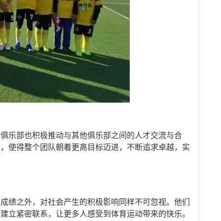
，俱乐部也积极推动与其他俱乐部之间的人才交流与合
设，使得整个团队朝着更高目标迈进，不断追求卓越，实
技成绩之外，对社会产生的积极影响同样不可忽视。他们
民建立紧密联系，让更多人感受到体育运动带来的快乐。