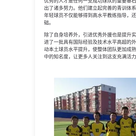
优秀的人才是任何一支成功球队的重要基
出了诸多努力。他们建立起完善的青训体
年轻球员不仅能够得到高水平教练指导，
础。
除了自身培养外，引进优秀外援也是提升
进了一批具有国际经验及技术水平高超的
动本土球员水平提升，使整体团队更加成
中的知名度，让更多人关注到这支充满活