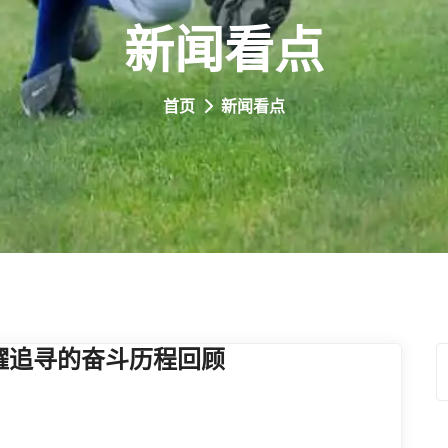
新闻看点
首页
新闻看点
耀追寻的奋斗历程回顾