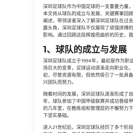
深圳足球队作为中国足球的一支重要力量
本文将从球队的成立与发展、关键赛事回
阐述，带领读者深入了解深圳足球队在过
露头角，深圳足球队不仅展现了顽强拼搏
影响。通过回顾这段辉煌而曲折的历史，
1、球队的成立与发展
深圳足球队成立于1994年，最初是作为
场巨大的变革，足球运动逐渐走向职业化
初，尽管资源有限，但依然吸引了一批具
兴团队而努力。
随着时间的发展，深圳足球队逐渐形成了自
年，球队参加了中国甲级联赛并成功晋级甲
的几年里，在教练组和管理层的不懈努力
下坚实基础。
进入21世纪后，深圳足球队经历了多个阶