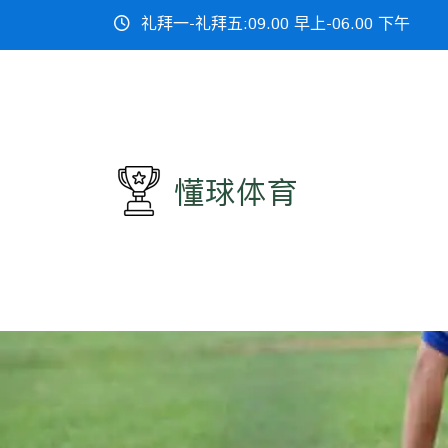
礼拜一-礼拜五:09.00 早上-06.00 下午