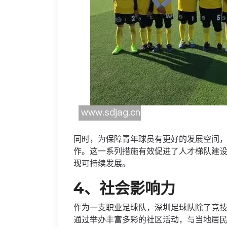
同时，为保障青年球员有更好的发展空间
作。这一系列措施有效促进了人才梯队建
现可持续发展。
4、社会影响力
作为一支职业足球队，深圳足球队除了竞
通过举办丰富多彩的社区活动，与当地居