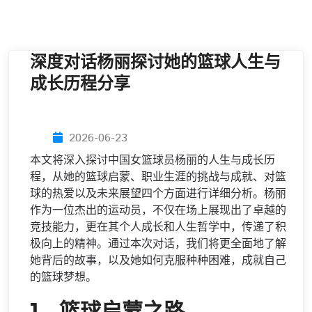
深度对话杨丽探讨她的篮球人生与
成长历程分享
2026-06-23
本文将深入探讨中国女篮球员杨丽的人生与成长历
程，从她的篮球启蒙、职业生涯的挑战与成就、对篮
球的热爱以及未来展望四个方面进行详细分析。杨丽
作为一位杰出的运动员，不仅在场上展现出了卓越的
竞技能力，更在其个人成长和人生哲学中，传递了积
极向上的精神。通过本次对话，我们将更全面地了解
她背后的故事，以及她如何克服种种困难，成就自己
的篮球梦想。
1、篮球启蒙之路