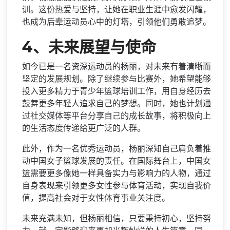
训。这份热爱与坚持，让她在职业生涯中愈发闪耀，
也成为后辈运动员心中的灯塔，引领他们勇敢追梦。
4、未来展望与使命
如今已是一名资深运动员的杨丽，对未来有着清晰而
坚定的发展规划。除了继续参与比赛外，她希望能够
投入更多精力于青少年篮球培训工作，用自身经历去
鼓舞更多年轻人追求自己的梦想。同时，她也计划通
过社交媒体等平台分享自己的成长故事，将积极向上
的生活态度传递给更广泛的人群。
此外，作为一名优秀运动员，杨丽深知自己肩负着推
动中国女子篮球发展的责任。在国际舞台上，中国女
篮需要更多像她一样具备实力与影响力的人物，通过
自身表现来引领更多女性参与体育活动，实现自我价
值，提高社会对于女性体育事业关注度。
未来充满未知，但杨丽相信，只要秉持初心，坚持努