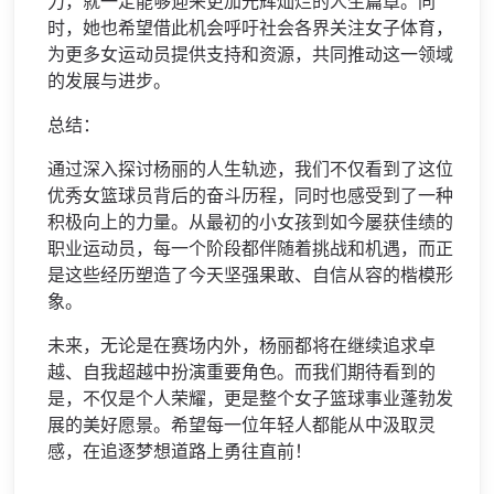
力，就一定能够迎来更加光辉灿烂的人生篇章。同
时，她也希望借此机会呼吁社会各界关注女子体育，
为更多女运动员提供支持和资源，共同推动这一领域
的发展与进步。
总结：
通过深入探讨杨丽的人生轨迹，我们不仅看到了这位
优秀女篮球员背后的奋斗历程，同时也感受到了一种
积极向上的力量。从最初的小女孩到如今屡获佳绩的
职业运动员，每一个阶段都伴随着挑战和机遇，而正
是这些经历塑造了今天坚强果敢、自信从容的楷模形
象。
未来，无论是在赛场内外，杨丽都将在继续追求卓
越、自我超越中扮演重要角色。而我们期待看到的
是，不仅是个人荣耀，更是整个女子篮球事业蓬勃发
展的美好愿景。希望每一位年轻人都能从中汲取灵
感，在追逐梦想道路上勇往直前！