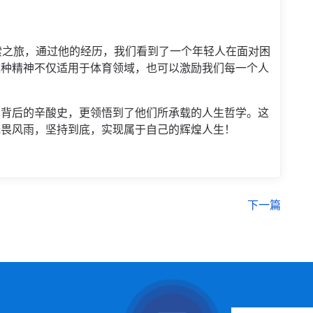
想探索之旅，通过他的经历，我们看到了一个年轻人在面对困
这种精神不仅适用于体育领域，也可以激励我们每一个人
员背后的辛酸史，更领悟到了他们所承载的人生哲学。这
无畏风雨，坚持到底，实现属于自己的辉煌人生！
下一篇