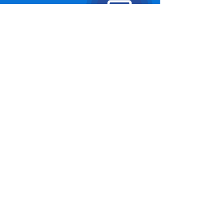
推荐文章
于
懂球体育
漫画风格的小
明星形象展现
实案例
激情的童年故
闻看点
2026-06-23
司服务