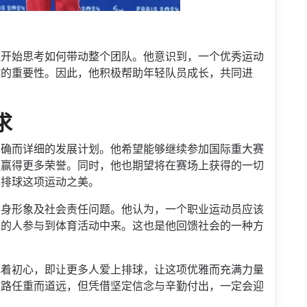
还开始思考如何带动整个团队。他意识到，一个优秀运动
作的重要性。因此，他积极帮助年轻队员成长，共同进
求
明确而详细的发展计划。他希望能够继续参加国际重大赛
家赢得更多荣誉。同时，他也期望将在赛场上获得的一切
解排球这项运动之美。
自身形象及社会责任问题。他认为，一个职业运动员应该
多的人参与到体育活动中来。这也是他回馈社会的一种方
。
记着初心，即让更多人爱上排球，让这项优雅而充满力量
道路任重而道远，但凭借坚定信念与辛勤付出，一定会迎