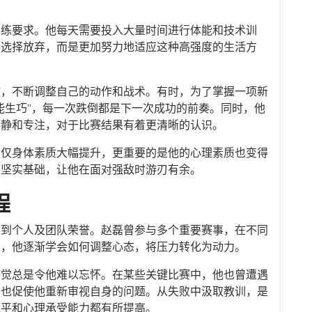
训练要求。他每天需要投入大量时间进行体能和技术训
有选择放弃，而是更加努力地适应这种高强度的生活方
教，不断调整自己的动作和战术。有时，为了掌握一项新
能生巧”，每一次跌倒都是下一次成功的前奏。同时，他
冷静和专注，对于比赛结果有着更清晰的认识。
不仅身体素质大幅提升，更重要的是他的心理素质也变得
了坚实基础，让他在面对强敌时游刃有余。
程
系到个人及团队荣誉。赵磊曾参与多个重要赛事，在不同
中，他逐渐学会如何调整心态，将压力转化为动力。
感觉总是令他难以忘怀。在某些关键比赛中，他也曾遭遇
却也促使他重新审视自身的问题。从失败中汲取教训，是
水平和心理承受能力都有所提高。