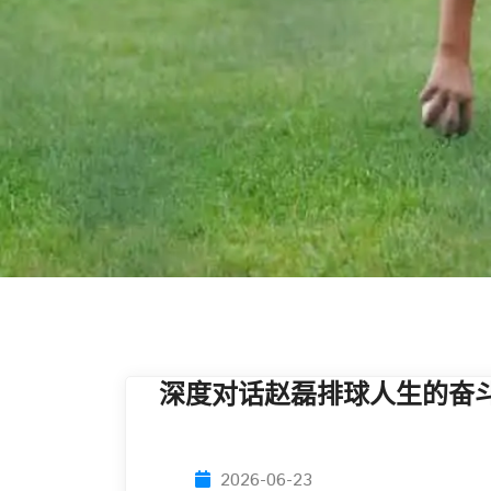
深度对话赵磊排球人生的奋
2026-06-23