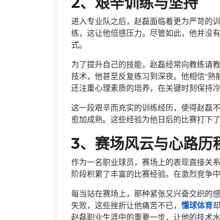
2、艰辛训练与坚持
进入专业队之后，赵磊面临着更为严苛的
练，这让他倍感压力。尽管如此，他并没
式。
为了提升自己的技能，赵磊经常向教练请
技术，他甚至反复练习到深夜。他相信“熟
还注重心理素质的培养，在关键时刻保持
这一段艰辛而充实的训练经历，使得赵磊
愈加成熟。这些经验为他日后的比赛打下
3、赛场风云与心路历
作为一名职业球员，赛场上的表现直接关
阶段积累了丰富的比赛经验。在激烈竞争
每当站在赛场上，那种紧张又兴奋交织的
失败，这些挫折让他痛苦不已，
懂球体育
赵磊职业生涯中的重要一步，让他的技术